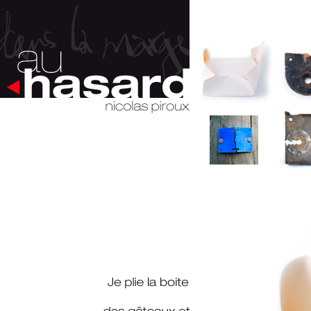
Têtes de...
Je ne sais pas pourquoi, mais là ou certaines
voyaient des nains partout, moi c'est des têtes
que je vois. Je sais, je devrai consulter, ou au
moins en parler… Mais en attendant, je
ramasse, récolte, accumule des objets, des
matériaux si possible usagés, abimés, rouillés ou
cassés et en fais des assemblages, des sculptures
(appelez ça comme vous voulez). Qui deviennent
inévitablement des têtes, des tronches. J'ai bien
essayé de faire autre chose, je n'y arrive pas. Et
ne cherchez pas : toute ressemblance avec des
personnes existantes ou ayant existées serait
purement fortuite.
Nicolas Piroux