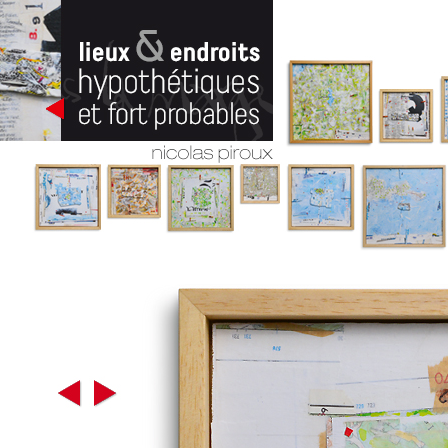
}
Cartes
cartes imaginaires
cartes fictives
nicolas piroux
lieux et endroits hypothétiques et
fort probables